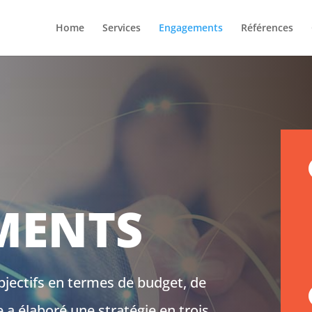
Home
Services
Engagements
Références
MENTS
objectifs en termes de budget, de
e a élaboré une stratégie en trois