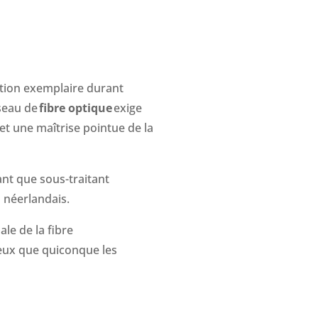
tion exemplaire durant
éseau de
fibre optique
exige
 et une maîtrise pointue de la
tant que sous-traitant
 néerlandais.
le de la fibre
ux que quiconque les