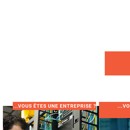
...VOUS ÊTES UNE ENTREPRISE ?
...V