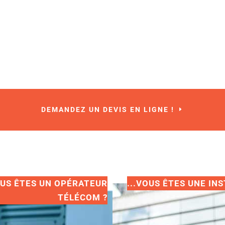
DEMANDEZ UN DEVIS EN LIGNE !
OUS ÊTES UN OPÉRATEUR
...VOUS ÊTES UNE INS
TÉLÉCOM ?